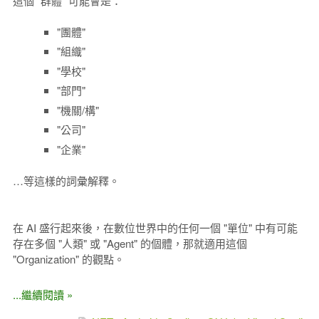
這個 "群體" 可能會是：
"團體"
"組織"
"學校"
"部門"
"機關/構"
"公司"
"企業"
…等這樣的詞彙解釋。
在 AI 盛行起來後，在數位世界中的任何一個 "單位" 中有可能
存在多個 "人類" 或 "Agent" 的個體，那就適用這個
"Organization" 的觀點。
...繼續閱讀 »