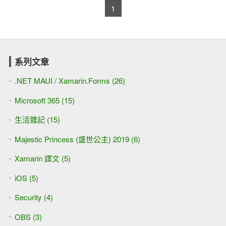
1
系列文章
.NET MAUI / Xamarin.Forms (26)
Microsoft 365 (15)
生活雜記 (15)
Majestic Princess (盛世公主) 2019 (6)
Xamarin 譯文 (5)
iOS (5)
Security (4)
OBS (3)