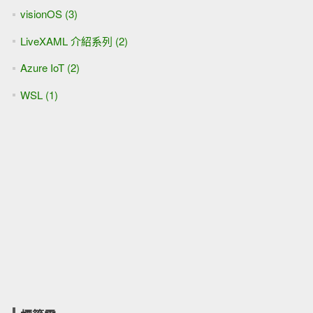
visionOS (3)
LiveXAML 介紹系列 (2)
Azure IoT (2)
WSL (1)