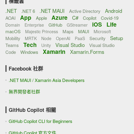
標籤雲
.NET
.NET MAUI
Android
.NET 6
Active Directory
App
Azure
C#
AOAI
Apple
Copilot
Covid-19
iOS
Life
GitHub
Domain
Enterprise
GStreamer
macOS
Maps
MAUI
Majestic Princess
Microsoft
Setup
Mobility
Security
MRTK
Node
OpenAI
PaaS
Tech
Visual Studio
Teams
Visual Studio
Unity
Xamarin
Xamarin.Forms
Code
Windows
Facebook 社群
.NET MAUI / Xamarin Asia Developers
無界開發者社群
GitHub Copilot 相關
GitHub Copilot CLI for Beginners
GitHub Copilot 官方文件