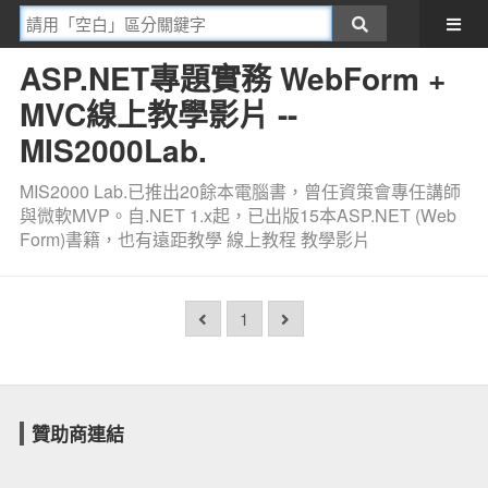
ASP.NET專題實務 WebForm +
MVC線上教學影片 --
MIS2000Lab.
MIS2000 Lab.已推出20餘本電腦書，曾任資策會專任講師
與微軟MVP。自.NET 1.x起，已出版15本ASP.NET (Web
Form)書籍，也有遠距教學 線上教程 教學影片
1
贊助商連結