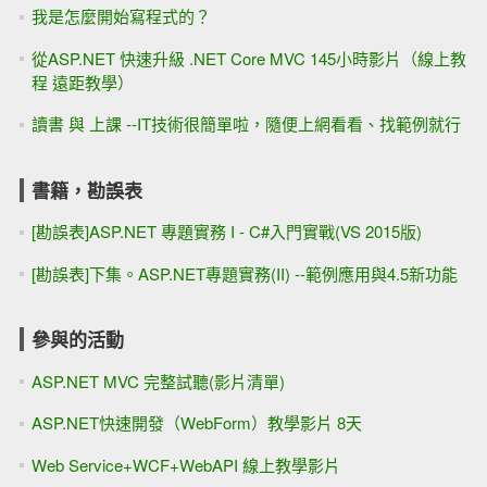
我是怎麼開始寫程式的？
從ASP.NET 快速升級 .NET Core MVC 145小時影片（線上教
程 遠距教學）
讀書 與 上課 --IT技術很簡單啦，隨便上網看看、找範例就行
書籍，勘誤表
[勘誤表]ASP.NET 專題實務 I - C#入門實戰(VS 2015版)
[勘誤表]下集。ASP.NET專題實務(II) --範例應用與4.5新功能
參與的活動
ASP.NET MVC 完整試聽(影片清單)
ASP.NET快速開發（WebForm）教學影片 8天
Web Service+WCF+WebAPI 線上教學影片