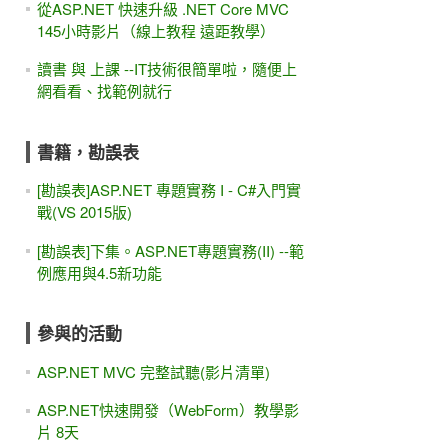
從ASP.NET 快速升級 .NET Core MVC
145小時影片（線上教程 遠距教學）
讀書 與 上課 --IT技術很簡單啦，隨便上
網看看、找範例就行
書籍，勘誤表
[勘誤表]ASP.NET 專題實務 I - C#入門實
戰(VS 2015版)
[勘誤表]下集。ASP.NET專題實務(II) --範
例應用與4.5新功能
參與的活動
ASP.NET MVC 完整試聽(影片清單)
ASP.NET快速開發（WebForm）教學影
片 8天