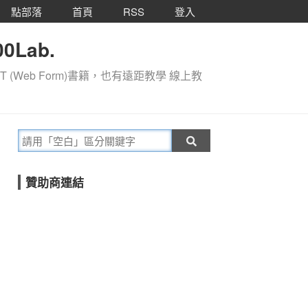
點部落
首頁
RSS
登入
0Lab.
T (Web Form)書籍，也有遠距教學 線上教
贊助商連結