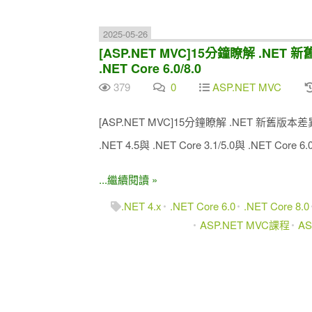
2025-05-26
[ASP.NET MVC]15分鐘瞭解 .NET 新舊
.NET Core 6.0/8.0
379
0
ASP.NET MVC
[ASP.NET MVC]15分鐘瞭解 .NET 新
.NET 4.5與 .NET Core 3.1/5.0與 .NET Core 6.0
...繼續閱讀 »
.NET 4.x
.NET Core 6.0
.NET Core 8.0
ASP.NET MVC課程
A