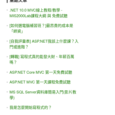
重點文章
.NET 10.0 MVC線上教程/教學 -
MIS2000Lab課程大綱 與 免費試聽
[如何選電腦補習班？]最昂貴的成本是
「師資」
[自我評量表] ASP.NET我該上什麼課？入
門或進階？
[轉職] 寫程式真的能發大財、年薪百萬
嗎？
ASP.NET Core MVC 第一天免費試聽
ASP.NET MVC 第一天課程免費試聽
MS SQL Server資料庫簡易入門(影片教
學)
我是怎麼開始寫程式的？