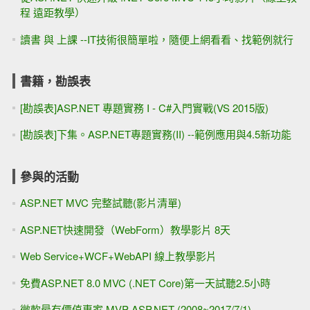
程 遠距教學）
讀書 與 上課 --IT技術很簡單啦，隨便上網看看、找範例就行
書籍，勘誤表
[勘誤表]ASP.NET 專題實務 I - C#入門實戰(VS 2015版)
[勘誤表]下集。ASP.NET專題實務(II) --範例應用與4.5新功能
參與的活動
ASP.NET MVC 完整試聽(影片清單)
ASP.NET快速開發（WebForm）教學影片 8天
Web Service+WCF+WebAPI 線上教學影片
免費ASP.NET 8.0 MVC (.NET Core)第一天試聽2.5小時
微軟最有價值專家 MVP ASP.NET (2008~2017/7/1)