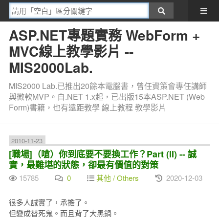
ASP.NET專題實務 WebForm +
MVC線上教學影片 --
MIS2000Lab.
MIS2000 Lab.已推出20餘本電腦書，曾任資策會專任講師
與微軟MVP。自.NET 1.x起，已出版15本ASP.NET (Web
Form)書籍，也有遠距教學 線上教程 教學影片
2010-11-23
[職場]（嗆）你到底要不要換工作？Part (II) -- 誠
實，最難堪的狀態，卻最有價值的對策
15785
0
其他 / Others
2020-12-03
很多人誠實了，承擔了。
但變成替死鬼。而且背了大黑鍋。