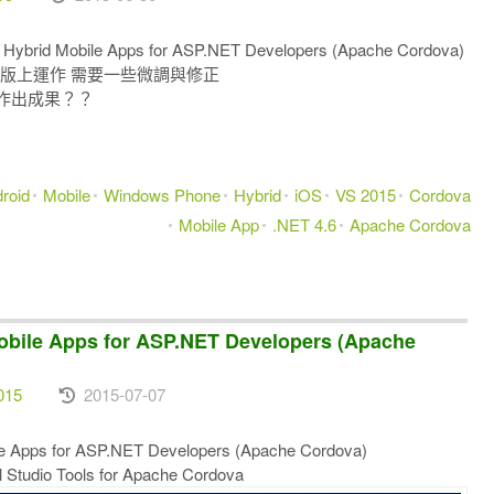
Mobile Apps for ASP.NET Developers (Apache Cordova)
 RC版上運作 需要一些微調與修正
法運作出成果？？
roid
Mobile
Windows Phone
Hybrid
iOS
VS 2015
Cordova
Mobile App
.NET 4.6
Apache Cordova
e Apps for ASP.NET Developers (Apache
015
2015-07-07
s for ASP.NET Developers (Apache Cordova)
dio Tools for Apache Cordova