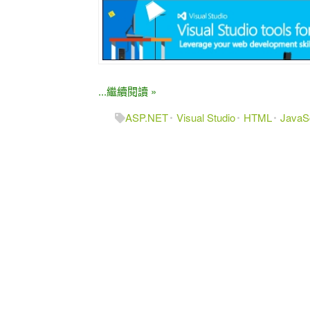
...繼續閱讀 »
ASP.NET
Visual Studio
HTML
JavaSc