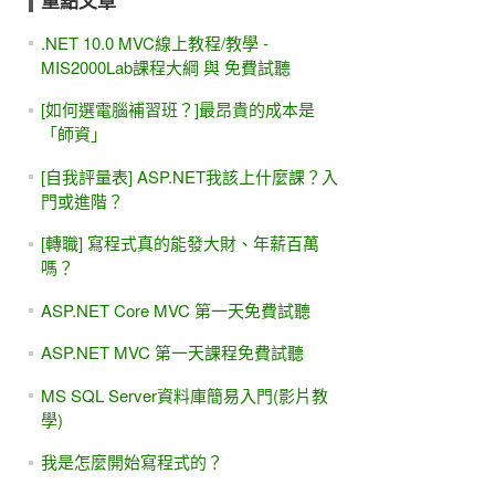
重點文章
.NET 10.0 MVC線上教程/教學 -
MIS2000Lab課程大綱 與 免費試聽
[如何選電腦補習班？]最昂貴的成本是
「師資」
[自我評量表] ASP.NET我該上什麼課？入
門或進階？
[轉職] 寫程式真的能發大財、年薪百萬
嗎？
ASP.NET Core MVC 第一天免費試聽
ASP.NET MVC 第一天課程免費試聽
MS SQL Server資料庫簡易入門(影片教
學)
我是怎麼開始寫程式的？