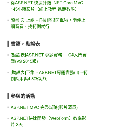
從ASP.NET 快速升級 .NET Core MVC
145小時影片（線上教程 遠距教學）
讀書 與 上課 --IT技術很簡單啦，隨便上
網看看、找範例就行
書籍，勘誤表
[勘誤表]ASP.NET 專題實務 I - C#入門實
戰(VS 2015版)
[勘誤表]下集。ASP.NET專題實務(II) --範
例應用與4.5新功能
參與的活動
ASP.NET MVC 完整試聽(影片清單)
ASP.NET快速開發（WebForm）教學影
片 8天