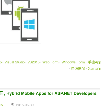
p
Visual Studio
VS2015
Web Form
Windows Form
手機App
快速開發
Xamarin
brid Mobile Apps for ASP.NET Developers
15
2015-06-30