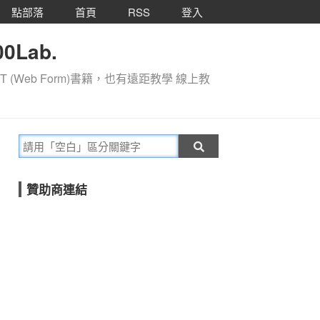
點部落
首頁
RSS
登入
0Lab.
T (Web Form)書籍，也有遠距教學 線上教
贊助商連結