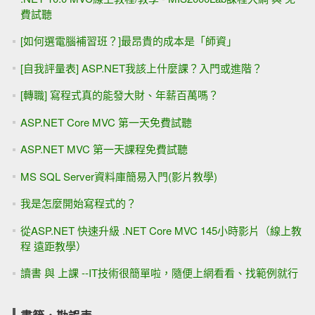
費試聽
[如何選電腦補習班？]最昂貴的成本是「師資」
[自我評量表] ASP.NET我該上什麼課？入門或進階？
[轉職] 寫程式真的能發大財、年薪百萬嗎？
ASP.NET Core MVC 第一天免費試聽
ASP.NET MVC 第一天課程免費試聽
MS SQL Server資料庫簡易入門(影片教學)
我是怎麼開始寫程式的？
從ASP.NET 快速升級 .NET Core MVC 145小時影片（線上教
程 遠距教學）
讀書 與 上課 --IT技術很簡單啦，隨便上網看看、找範例就行