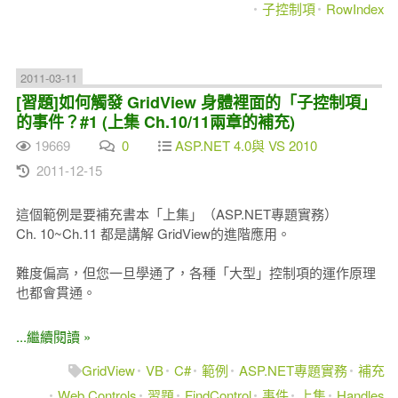
子控制項
RowIndex
2011-03-11
[習題]如何觸發 GridView 身體裡面的「子控制項」
的事件？#1 (上集 Ch.10/11兩章的補充)
19669
0
ASP.NET 4.0與 VS 2010
2011-12-15
這個範例是要補充書本「上集」（ASP.NET專題實務）
Ch. 10~Ch.11 都是講解 GridView的進階應用。
難度偏高，但您一旦學通了，各種「大型」控制項的運作原理
也都會貫通。
...繼續閱讀 »
GridView
VB
C#
範例
ASP.NET專題實務
補充
Web Controls
習題
FindControl
事件
上集
Handles