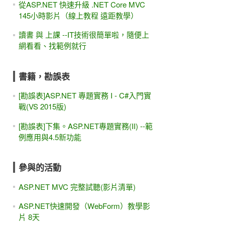
從ASP.NET 快速升級 .NET Core MVC
145小時影片（線上教程 遠距教學）
讀書 與 上課 --IT技術很簡單啦，隨便上
網看看、找範例就行
書籍，勘誤表
[勘誤表]ASP.NET 專題實務 I - C#入門實
戰(VS 2015版)
[勘誤表]下集。ASP.NET專題實務(II) --範
例應用與4.5新功能
參與的活動
ASP.NET MVC 完整試聽(影片清單)
ASP.NET快速開發（WebForm）教學影
片 8天