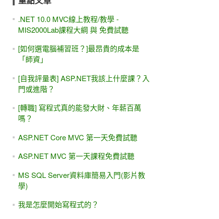
重點文章
.NET 10.0 MVC線上教程/教學 -
MIS2000Lab課程大綱 與 免費試聽
[如何選電腦補習班？]最昂貴的成本是
「師資」
[自我評量表] ASP.NET我該上什麼課？入
門或進階？
[轉職] 寫程式真的能發大財、年薪百萬
嗎？
ASP.NET Core MVC 第一天免費試聽
ASP.NET MVC 第一天課程免費試聽
MS SQL Server資料庫簡易入門(影片教
學)
我是怎麼開始寫程式的？