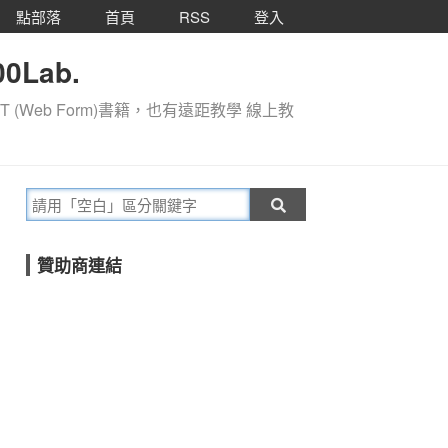
點部落
首頁
RSS
登入
0Lab.
T (Web Form)書籍，也有遠距教學 線上教
贊助商連結