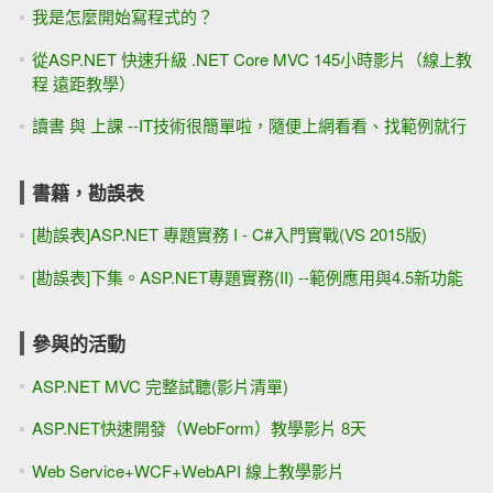
我是怎麼開始寫程式的？
從ASP.NET 快速升級 .NET Core MVC 145小時影片（線上教
程 遠距教學）
讀書 與 上課 --IT技術很簡單啦，隨便上網看看、找範例就行
書籍，勘誤表
[勘誤表]ASP.NET 專題實務 I - C#入門實戰(VS 2015版)
[勘誤表]下集。ASP.NET專題實務(II) --範例應用與4.5新功能
參與的活動
ASP.NET MVC 完整試聽(影片清單)
ASP.NET快速開發（WebForm）教學影片 8天
Web Service+WCF+WebAPI 線上教學影片