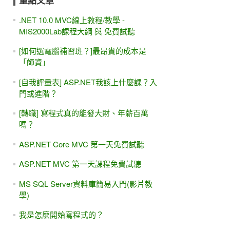
重點文章
.NET 10.0 MVC線上教程/教學 -
MIS2000Lab課程大綱 與 免費試聽
[如何選電腦補習班？]最昂貴的成本是
「師資」
[自我評量表] ASP.NET我該上什麼課？入
門或進階？
[轉職] 寫程式真的能發大財、年薪百萬
嗎？
ASP.NET Core MVC 第一天免費試聽
ASP.NET MVC 第一天課程免費試聽
MS SQL Server資料庫簡易入門(影片教
學)
我是怎麼開始寫程式的？