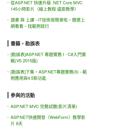
從ASP.NET 快速升級 .NET Core MVC
145小時影片（線上教程 遠距教學）
讀書 與 上課 --IT技術很簡單啦，隨便上
網看看、找範例就行
書籍，勘誤表
[勘誤表]ASP.NET 專題實務 I - C#入門實
戰(VS 2015版)
[勘誤表]下集。ASP.NET專題實務(II) --範
例應用與4.5新功能
參與的活動
ASP.NET MVC 完整試聽(影片清單)
ASP.NET快速開發（WebForm）教學影
片 8天