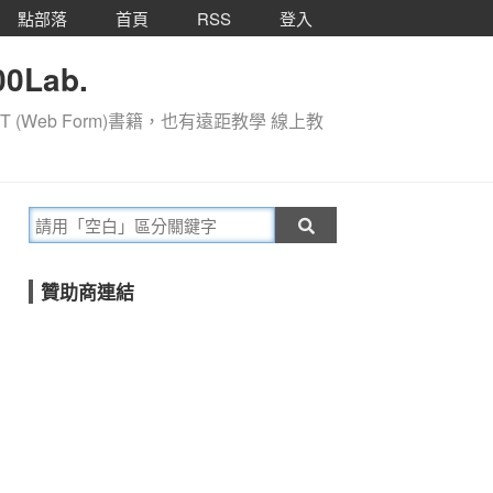
點部落
首頁
RSS
登入
0Lab.
T (Web Form)書籍，也有遠距教學 線上教
贊助商連結