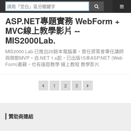
ASP.NET專題實務 WebForm +
MVC線上教學影片 --
MIS2000Lab.
MIS2000 Lab.已推出20餘本電腦書，曾任資策會專任講師
與微軟MVP。自.NET 1.x起，已出版15本ASP.NET (Web
Form)書籍，也有遠距教學 線上教程 教學影片
1
2
3
贊助商連結