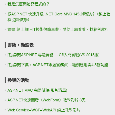
我是怎麼開始寫程式的？
從ASP.NET 快速升級 .NET Core MVC 145小時影片（線上教
程 遠距教學）
讀書 與 上課 --IT技術很簡單啦，隨便上網看看、找範例就行
書籍，勘誤表
[勘誤表]ASP.NET 專題實務 I - C#入門實戰(VS 2015版)
[勘誤表]下集。ASP.NET專題實務(II) --範例應用與4.5新功能
參與的活動
ASP.NET MVC 完整試聽(影片清單)
ASP.NET快速開發（WebForm）教學影片 8天
Web Service+WCF+WebAPI 線上教學影片