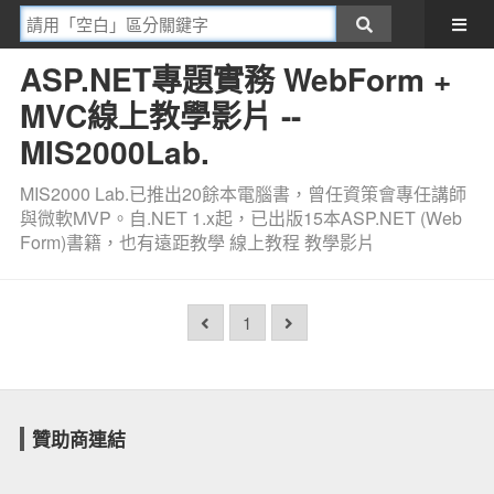
ASP.NET專題實務 WebForm +
MVC線上教學影片 --
MIS2000Lab.
MIS2000 Lab.已推出20餘本電腦書，曾任資策會專任講師
與微軟MVP。自.NET 1.x起，已出版15本ASP.NET (Web
Form)書籍，也有遠距教學 線上教程 教學影片
1
贊助商連結