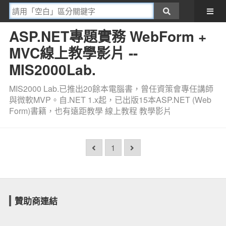
ASP.NET專題實務 WebForm +
MVC線上教學影片 --
MIS2000Lab.
MIS2000 Lab.已推出20餘本電腦書，曾任資策會專任講師
與微軟MVP。自.NET 1.x起，已出版15本ASP.NET (Web
Form)書籍，也有遠距教學 線上教程 教學影片
1
贊助商連結