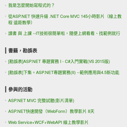
我是怎麼開始寫程式的？
從ASP.NET 快速升級 .NET Core MVC 145小時影片（線上教
程 遠距教學）
讀書 與 上課 --IT技術很簡單啦，隨便上網看看、找範例就行
書籍，勘誤表
[勘誤表]ASP.NET 專題實務 I - C#入門實戰(VS 2015版)
[勘誤表]下集。ASP.NET專題實務(II) --範例應用與4.5新功能
參與的活動
ASP.NET MVC 完整試聽(影片清單)
ASP.NET快速開發（WebForm）教學影片 8天
Web Service+WCF+WebAPI 線上教學影片