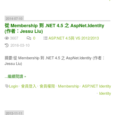
2014-07-10
從 Membership 到 .NET 4.5 之 AspNet.Identity
(作者：Jessu Liu)
3607
0
ASP.NET 4.5與 VS 2012/2013
2016-03-10
摘要:從 Membership 到 .NET 4.5 之 AspNet.Identity (作者：
Jessu Liu)
...繼續閱讀 »
Login
會員登入
會員權限
Membership
ASP.NET Identity
Identity
2013-11-11