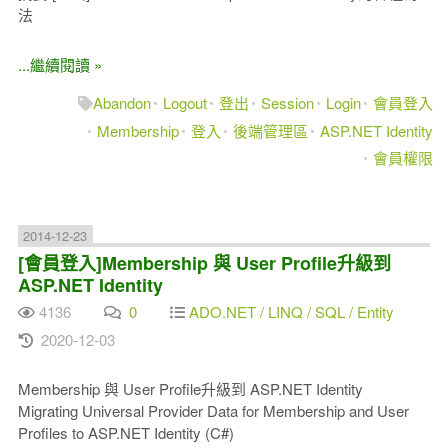
法
...繼續閱讀 »
Abandon
Logout
登出
Session
Login
會員登入
Membership
登入
後端管理區
ASP.NET Identity
會員權限
2014-12-23
[會員登入]Membership 與 User Profile升級到
ASP.NET Identity
4136
0
ADO.NET / LINQ / SQL / Entity
2020-12-03
Membership 與 User Profile升級到 ASP.NET Identity
Migrating Universal Provider Data for Membership and User
Profiles to ASP.NET Identity (C#)