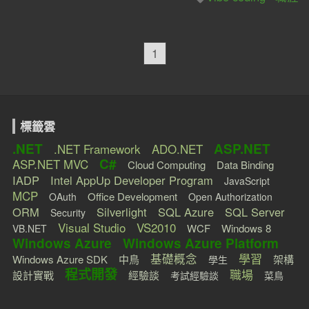
1
標籤雲
.NET
ASP.NET
.NET Framework
ADO.NET
C#
ASP.NET MVC
Cloud Computing
Data Binding
IADP
Intel AppUp Developer Program
JavaScript
MCP
Office Development
OAuth
Open Authorization
ORM
Silverlight
SQL Azure
SQL Server
Security
Visual Studio
VS2010
WCF
Windows 8
VB.NET
Windows Azure
Windows Azure Platform
學習
基礎概念
Windows Azure SDK
中鳥
架構
學生
程式開發
職場
設計實戰
經驗談
考試經驗談
菜鳥