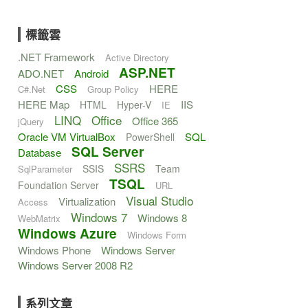
標籤雲
.NET Framework
Active Directory
ASP.NET
ADO.NET
Android
CSS
HERE
C#.Net
Group Policy
HERE Map
IIS
HTML
Hyper-V
IE
LINQ
Office
Office 365
jQuery
Oracle VM VirtualBox
SQL
PowerShell
SQL Server
Database
SSRS
SSIS
Team
SqlParameter
TSQL
Foundation Server
URL
Visual Studio
Virtualization
Access
Windows 7
Windows 8
WebMatrix
Windows Azure
Windows Form
Windows Phone
Windows Server
Windows Server 2008 R2
系列文章