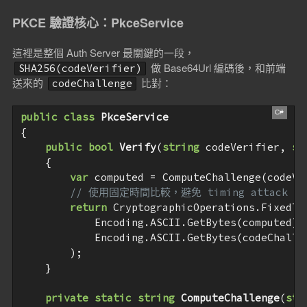
PKCE 驗證核心：PkceService
這裡是整個 Auth Server 最關鍵的一段，
做 Base64Url 編碼後，和前端
SHA256(codeVerifier)
送來的
比對：
codeChallenge
public
class
PkceService
{

public
bool
Verify
(
string
 codeVerifier, 
st
{

var
 computed = ComputeChallenge(codeVer
// 使用固定時間比較，避免 timing attack
return
 CryptographicOperations.FixedTim
            Encoding.ASCII.GetBytes(computed),

            Encoding.ASCII.GetBytes(codeChallen
        );

    }

private
static
string
ComputeChallenge
(
str