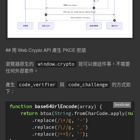
## 用 Web Crypto API 產生 PKCE 密語
瀏覽器原生的
就可以做這件事，不需要
window.crypto
任何外部套件。
產生
與
的方式如
code_verifier
code_challenge
下：
function
base64UrlEncode
(
array
) 
{

return
 btoa(
String
.fromCharCode.apply(
null
        .replace(
/\+/g
, 
'-'
)

        .replace(
/\//g
, 
'_'
)

        .replace(
/=+$/
, 
''
);
