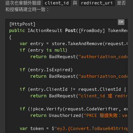
這次也會額外驗證
與
是否
client_id
redirect_uri
和授權碼建立時一致：
public
 IActionResult 
Post
(
[FromBody] TokenRequ
{

var
 entry = store.TakeAndRemove(request.Cod
if
 (entry 
is
null
)

return
 BadRequest(
"authorization_co
if
 (entry.IsExpired)

return
 BadRequest(
"authorization_cod
if
 (entry.ClientId != request.ClientId || 
return
 BadRequest(
"client_id 或 redire
if
 (!pkce.Verify(request.CodeVerifier, entr
return
 Unauthorized(
"PKCE 驗證失敗：verif
var
 token = $
"eyJ.{Convert.ToBase64String(