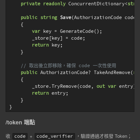
private
readonly
 ConcurrentDictionary<
stri
public
string
Save
(
AuthorizationCode code
)

{

var
 key = GenerateCode();

        _store[key] = code;

return
 key;

    }

// 取出後立即移除，確保 code 一次性使用
public
 AuthorizationCode? TakeAndRemove(
st
    {

        _store.TryRemove(code, 
out
var
 entry);

return
 entry;

    }

/token 端點
收
+
，驗證通過才核發 Token；
code
code_verifier