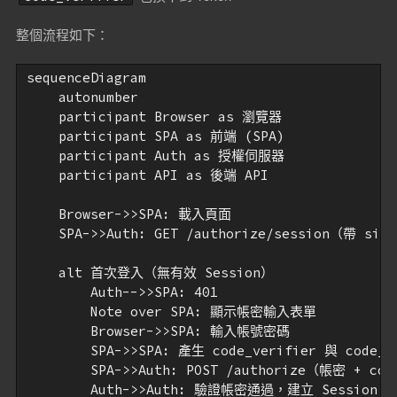
整個流程如下：
sequenceDiagram

    autonumber

    participant Browser as 瀏覽器

    participant SPA as 前端 (SPA)

    participant Auth as 授權伺服器

    participant API as 後端 API

    Browser->>SPA: 載入頁面

    SPA->>Auth: GET /authorize/session（帶 sid 
    alt 首次登入（無有效 Session）

        Auth-->>SPA: 401

        Note over SPA: 顯示帳密輸入表單

        Browser->>SPA: 輸入帳號密碼

        SPA->>SPA: 產生 code_verifier 與 code_ch
        SPA->>Auth: POST /authorize（帳密 + code
        Auth->>Auth: 驗證帳密通過，建立 Session
