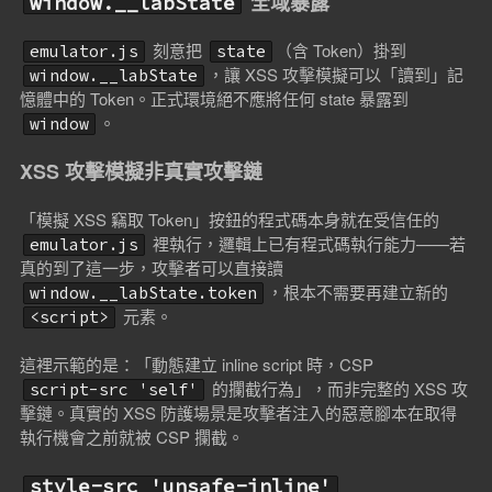
全域暴露
window.__labState
刻意把
（含 Token）掛到
emulator.js
state
，讓 XSS 攻擊模擬可以「讀到」記
window.__labState
憶體中的 Token。正式環境絕不應將任何 state 暴露到
。
window
XSS 攻擊模擬非真實攻擊鏈
「模擬 XSS 竊取 Token」按鈕的程式碼本身就在受信任的
裡執行，邏輯上已有程式碼執行能力——若
emulator.js
真的到了這一步，攻擊者可以直接讀
，根本不需要再建立新的
window.__labState.token
元素。
<script>
這裡示範的是：「動態建立 inline script 時，CSP
的攔截行為」，而非完整的 XSS 攻
script-src 'self'
擊鏈。真實的 XSS 防護場景是攻擊者注入的惡意腳本在取得
執行機會之前就被 CSP 攔截。
style-src 'unsafe-inline'