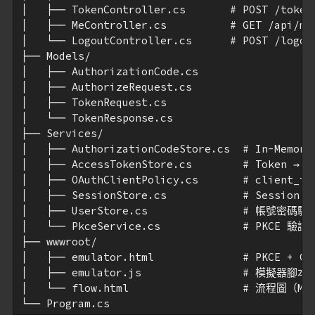
│   ├── TokenController.cs       # POST /token

│   ├── MeController.cs          # GET /api
│   └── LogoutController.cs      # POST /logout
├── Models/

│   ├── AuthorizationCode.cs

│   ├── AuthorizeRequest.cs

│   ├── TokenRequest.cs

│   └── TokenResponse.cs

├── Services/

│   ├── AuthorizationCodeStore.cs  # In-Mem
│   ├── AccessTokenStore.cs        # Token → U
│   ├── OAuthClientPolicy.cs       # client_id
│   ├── SessionStore.cs            # Session 管
│   ├── UserStore.cs               # 帳號密碼驗證
│   └── PkceService.cs             # PKCE 驗證
├── wwwroot/

│   ├── emulator.html              # PKCE + 
│   ├── emulator.js                # 模擬器腳
│   └── flow.html                  # 流程圖（Merm