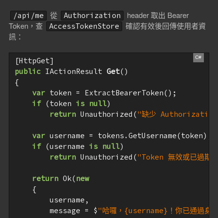
從
header 取出 Bearer
/api/me
Authorization
Token，查
確認有效後回傳使用者資
AccessTokenStore
訊：
public
 IActionResult 
Get
(
{

var
 token = ExtractBearerToken();

if
 (token 
is
null
)

return
 Unauthorized(
"缺少 Authorization
var
 username = tokens.GetUsername(token);

if
 (username 
is
null
)

return
 Unauthorized(
"Token 無效或已過期"
return
 Ok(
new
    {

        username,

        message = $
"哈囉，{username}！你已通過身