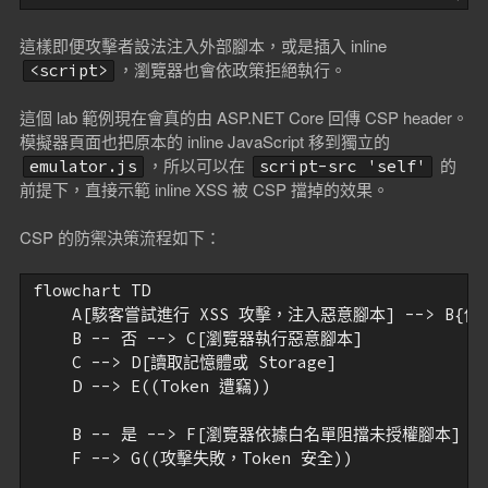
這樣即便攻擊者設法注入外部腳本，或是插入 inline
，瀏覽器也會依政策拒絕執行。
<script>
這個 lab 範例現在會真的由 ASP.NET Core 回傳 CSP header。
模擬器頁面也把原本的 inline JavaScript 移到獨立的
，所以可以在
的
emulator.js
script-src 'self'
前提下，直接示範 inline XSS 被 CSP 擋掉的效果。
CSP 的防禦決策流程如下：
flowchart TD

    A[駭客嘗試進行 XSS 攻擊，注入惡意腳本] --> B{伺
    B -- 否 --> C[瀏覽器執行惡意腳本]

    C --> D[讀取記憶體或 Storage]

    D --> E((Token 遭竊))

    B -- 是 --> F[瀏覽器依據白名單阻擋未授權腳本]

    F --> G((攻擊失敗，Token 安全))
