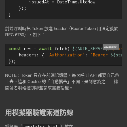
        issuedAt = DateTime.UtcNow

    });

前端呼叫時把 Token 放進 header（Bearer Token 用法定義於
RFC 6750），如下：
const
 res = 
await
 fetch(
`
${AUTH_SERVER}
/api/me
    headers: { 
'Authorization'
: 
`Bearer 
${stat
NOTE：Token 只存在前端記憶體，每次呼叫 API 都要自己帶
上去。這和 Cookie 的「自動攜帶」不同，是刻意為之——讓
開發者明確控制哪些請求需要授權。
用模擬器驗證兩道防線
模擬器（
）放在
emulator.html