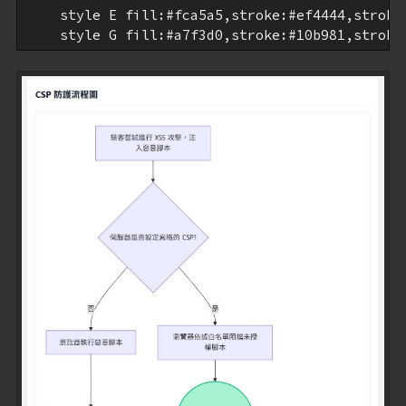
    style E fill:#fca5a5,stroke:#ef4444,stroke-