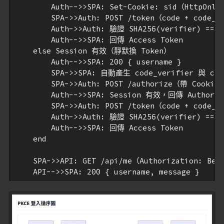
        Auth-->>SPA: Set-Cookie: sid（HttpOnl
        SPA->>Auth: POST /token（code + code_ve
        Auth->>Auth: 驗證 SHA256(verifier) == ch
        Auth-->>SPA: 回傳 Access Token

    else Session 有效（靜默換 Token）

        Auth-->>SPA: 200 { username }

        SPA->>SPA: 自動產生 code_verifier 與 code
        SPA->>Auth: POST /authorize（帶 Cook
        Auth-->>SPA: Session 有效，回傳 Authoriza
        SPA->>Auth: POST /token（code + code_ve
        Auth->>Auth: 驗證 SHA256(verifier) == ch
        Auth-->>SPA: 回傳 Access Token

    end

    SPA->>API: GET /api/me（Authorization: Bear