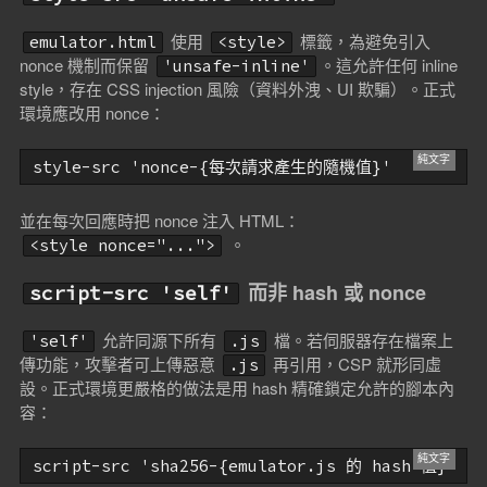
使用
標籤，為避免引入
emulator.html
<style>
nonce 機制而保留
。這允許任何 inline
'unsafe-inline'
style，存在 CSS injection 風險（資料外洩、UI 欺騙）。正式
環境應改用 nonce：
並在每次回應時把 nonce 注入 HTML：
。
<style nonce="...">
而非 hash 或 nonce
script-src 'self'
允許同源下所有
檔。若伺服器存在檔案上
'self'
.js
傳功能，攻擊者可上傳惡意
再引用，CSP 就形同虛
.js
設。正式環境更嚴格的做法是用 hash 精確鎖定允許的腳本內
容：