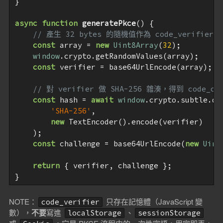
}

async
function
generatePkce
(
) 
{

// 產生 32 bytes 的隨機值作為 code_verifier
const
 array = 
new
Uint8Array
(
32
);

window
.crypto.getRandomValues(array);

const
 verifier = base64UrlEncode(array);

// 對 verifier 做 SHA-256 雜湊，得到 code_cha
const
 hash = 
await
window
.crypto.subtle.dig
'SHA-256'
,

new
 TextEncoder().encode(verifier)

    );

const
 challenge = base64UrlEncode(
new
Uint
return
 { verifier, challenge };

NOTE：
只存在記憶體（JavaScript 變
code_verifier
數），
不要
寫進
、
localStorage
sessionStorage