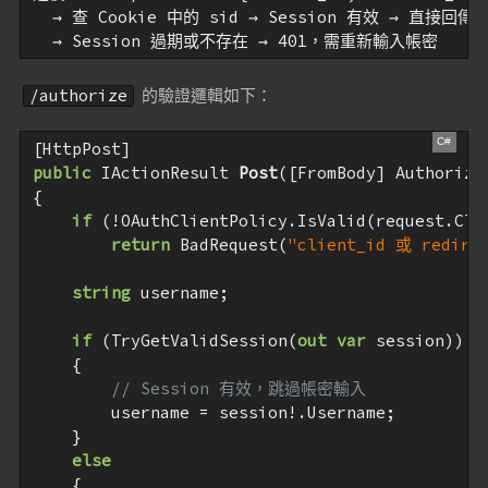
  → 查 Cookie 中的 sid → Session 有效 → 直接回傳 c
的驗證邏輯如下：
/authorize
public
 IActionResult 
Post
(
[FromBody] Authorize
{

if
 (!OAuthClientPolicy.IsValid(request.Cli
return
 BadRequest(
"client_id 或 redir
string
 username;

if
 (TryGetValidSession(
out
var
 session))

    {

// Session 有效，跳過帳密輸入
        username = session!.Username;

    }

else
    {
