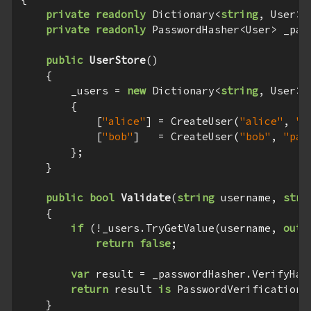
private
readonly
 Dictionary<
string
, User> _
private
readonly
 PasswordHasher<User> _pas
public
UserStore
(
)

{

        _users = 
new
 Dictionary<
string
, User>(
        {

            [
"alice"
] = CreateUser(
"alice"
, 
"p
            [
"bob"
]   = CreateUser(
"bob"
, 
"pas
        };

    }

public
bool
Validate
(
string
 username, 
stri
{

if
 (!_users.TryGetValue(username, 
out
return
false
;

var
 result = _passwordHasher.VerifyHas
return
 result 
is
 PasswordVerificationR
    }
