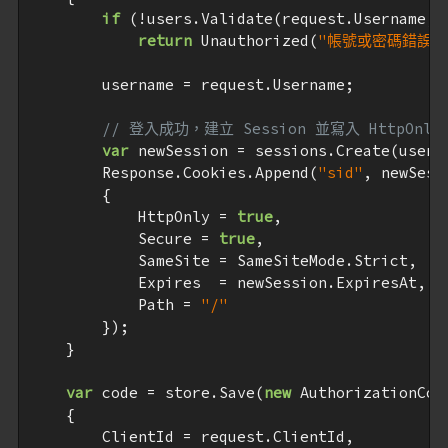
if
 (!users.Validate(request.Username, r
return
 Unauthorized(
"帳號或密碼錯誤"
)
        username = request.Username;

// 登入成功，建立 Session 並寫入 HttpOnly 
var
 newSession = sessions.Create(userna
        Response.Cookies.Append(
"sid"
, newSess
        {

            HttpOnly = 
true
,

            Secure = 
true
,

            SameSite = SameSiteMode.Strict,

            Expires  = newSession.ExpiresAt,

            Path = 
"/"
        });

    }

var
 code = store.Save(
new
 AuthorizationCode
    {

        ClientId = request.ClientId,
