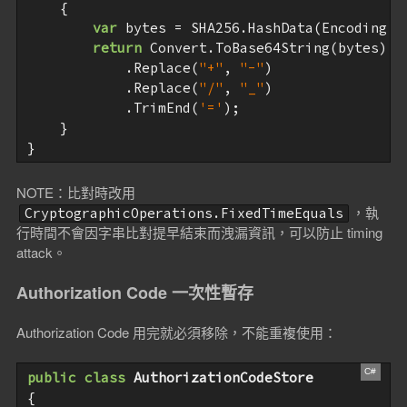
{

var
 bytes = SHA256.HashData(Encoding.AS
return
 Convert.ToBase64String(bytes)

            .Replace(
"+"
, 
"-"
)

            .Replace(
"/"
, 
"_"
)

            .TrimEnd(
'='
);

    }

NOTE：比對時改用
，執
CryptographicOperations.FixedTimeEquals
行時間不會因字串比對提早結束而洩漏資訊，可以防止 timing
attack。
Authorization Code 一次性暫存
Authorization Code 用完就必須移除，不能重複使用：
public
class
AuthorizationCodeStore
{
