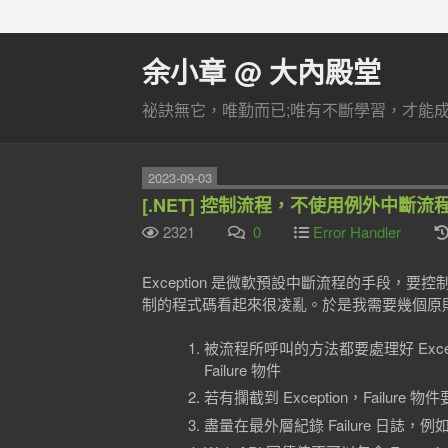
余小章 @ 大內殿堂
祕訣無它，唯勤而已;唯有不斷學習，才能成長
2023-09-03
[.NET] 控制流程，不使用例外中斷
2321
0
Error Handler
Exception 是微軟預設中斷流程的手段，要控
制的程式碼看起來很凌亂。於是我需要幾個原
被流程所呼叫的方法都要處理好 Exce
Failure 物件
若有攔截到 Exception，Failur
盡量在最外層紀錄 Failure 日誌，例如，Cont