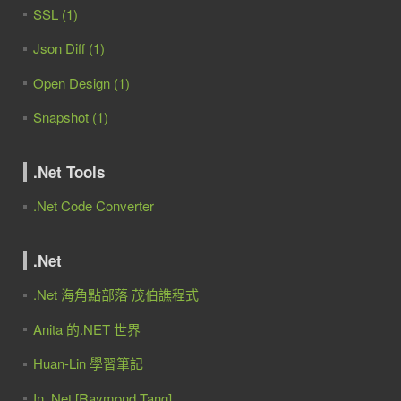
SSL (1)
Json Diff (1)
Open Design (1)
Snapshot (1)
.Net Tools
.Net Code Converter
.Net
.Net 海角點部落 茂伯譙程式
Anita 的.NET 世界
Huan-Lin 學習筆記
In .Net [Raymond Tang]