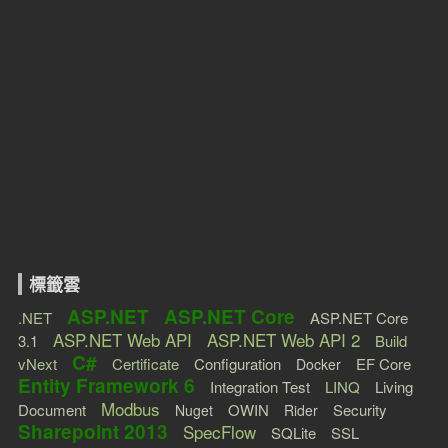
標籤雲
ASP.NET
ASP.NET Core
.NET
ASP.NET Core
ASP.NET Web API
ASP.NET Web API 2
3.1
Build
C#
vNext
Certificate
Configuration
EF Core
Docker
Entity Framework 6
Integration Test
LINQ
Living
Modbus
Document
OWIN
Security
Nuget
Rider
Sharepoint 2013
SpecFlow
SQLite
SSL