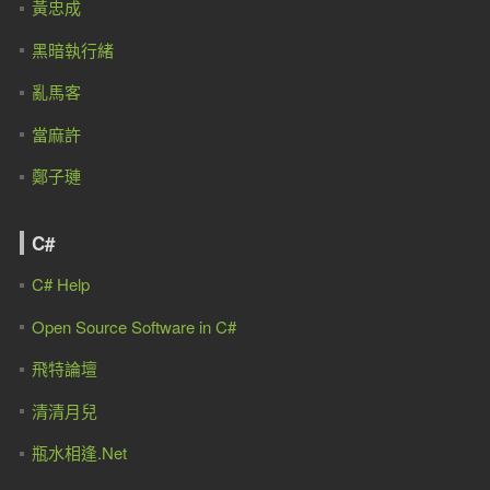
黃忠成
黑暗執行緒
亂馬客
當麻許
鄭子璉
C#
C# Help
Open Source Software in C#
飛特論壇
清清月兒
瓶水相逢.Net