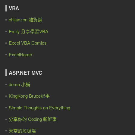
VBA
chijanzen 雜貨舖
Emily 分享學習VBA
Excel VBA Comics
ExcelHome
ASP.NET MVC
demo 小舖
KingKong Bruce記事
Simple Thoughts on Everything
分享你的 Coding 新鮮事
天空的垃圾場