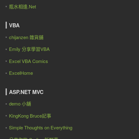
瓶水相逢.Net
VBA
chijanzen 雜貨舖
Emily 分享學習VBA
Excel VBA Comics
ExcelHome
ASP.NET MVC
demo 小舖
KingKong Bruce記事
Simple Thoughts on Everything