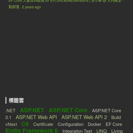
EF Core 大量資料處理 for EFCore.BulkExtensions | 余小章 @ 大內殿堂 -
點部落
·
2 years ago
標籤雲
ASP.NET
ASP.NET Core
.NET
ASP.NET Core
ASP.NET Web API
ASP.NET Web API 2
3.1
Build
C#
vNext
Certificate
Configuration
EF Core
Docker
Entity Framework 6
Integration Test
LINQ
Living