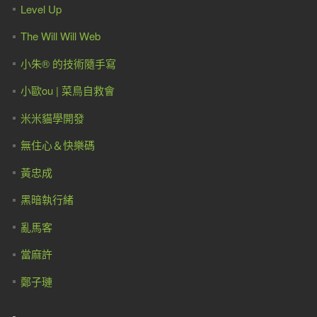
Level Up
The Will Will Web
小朱® 的技術隨手寫
小歐ou | 菜鳥自救會
米米貓學開發
無住心＆快樂碼
黃忠成
黑暗執行緒
亂馬客
當麻許
鄭子璉