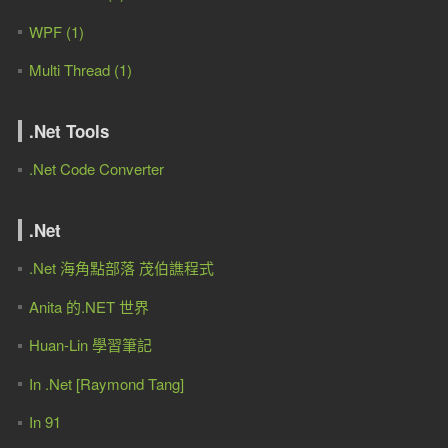
WPF (1)
Multi Thread (1)
.Net Tools
.Net Code Converter
.Net
.Net 海角點部落 茂伯譙程式
Anita 的.NET 世界
Huan-Lin 學習筆記
In .Net [Raymond Tang]
In 91