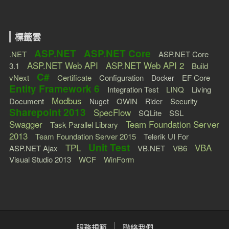
標籤雲
ASP.NET
ASP.NET Core
.NET
ASP.NET Core
ASP.NET Web API
ASP.NET Web API 2
3.1
Build
C#
vNext
Certificate
Configuration
EF Core
Docker
Entity Framework 6
Integration Test
LINQ
Living
Modbus
Document
OWIN
Security
Nuget
Rider
Sharepoint 2013
SpecFlow
SQLite
SSL
Swagger
Team Foundation Server
Task Parallel Library
2013
Team Foundation Server 2015
Telerik UI For
Unit Test
TPL
VBA
ASP.NET Ajax
VB.NET
VB6
Visual Studio 2013
WCF
WinForm
服務規範
聯絡我們