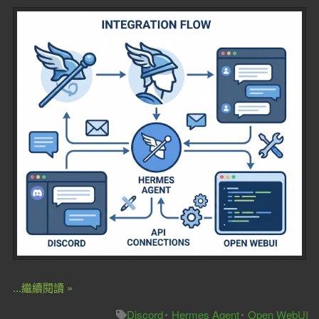
...繼續閱讀 »
Discord
Hermes Agent
Open WebUI