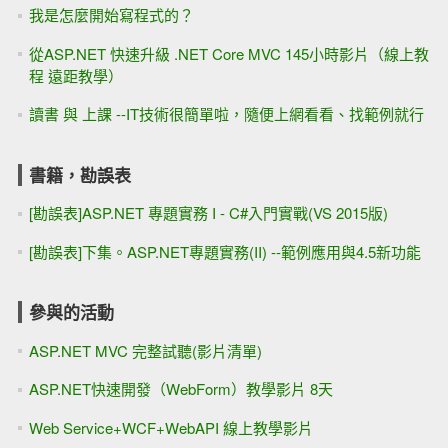
我是怎麼開始寫程式的？
從ASP.NET 快速升級 .NET Core MVC 145小時影片（線上教
程 遠距教學）
讀書 與 上課 --IT技術很簡單啦，隨便上網看看、找範例就行
書籍，勘誤表
[勘誤表]ASP.NET 專題實務 I - C#入門實戰(VS 2015版)
[勘誤表]下集。ASP.NET專題實務(II) --範例應用與4.5新功能
參與的活動
ASP.NET MVC 完整試聽(影片清單)
ASP.NET快速開發（WebForm）教學影片 8天
Web Service+WCF+WebAPI 線上教學影片