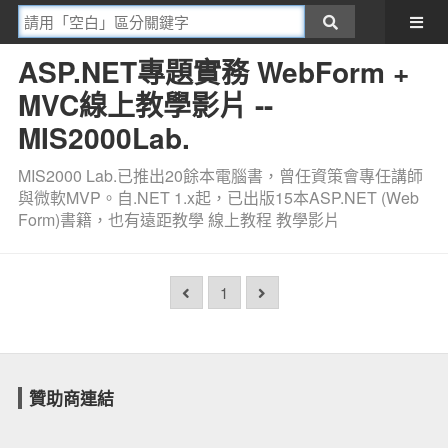
ASP.NET專題實務 WebForm +
MVC線上教學影片 --
MIS2000Lab.
MIS2000 Lab.已推出20餘本電腦書，曾任資策會專任講師
與微軟MVP。自.NET 1.x起，已出版15本ASP.NET (Web
Form)書籍，也有遠距教學 線上教程 教學影片
1
贊助商連結