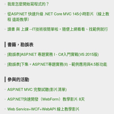
我是怎麼開始寫程式的？
從ASP.NET 快速升級 .NET Core MVC 145小時影片（線上教
程 遠距教學）
讀書 與 上課 --IT技術很簡單啦，隨便上網看看、找範例就行
書籍，勘誤表
[勘誤表]ASP.NET 專題實務 I - C#入門實戰(VS 2015版)
[勘誤表]下集。ASP.NET專題實務(II) --範例應用與4.5新功能
參與的活動
ASP.NET MVC 完整試聽(影片清單)
ASP.NET快速開發（WebForm）教學影片 8天
Web Service+WCF+WebAPI 線上教學影片