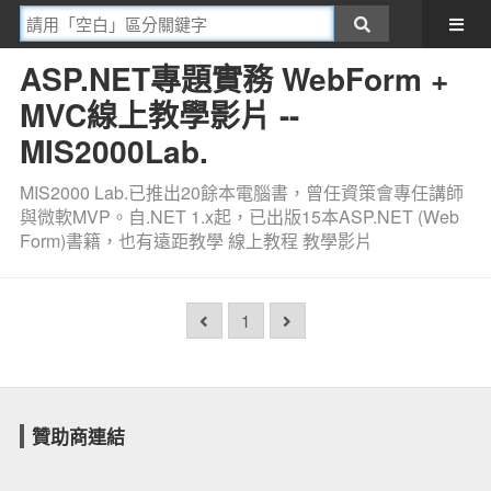
ASP.NET專題實務 WebForm +
MVC線上教學影片 --
MIS2000Lab.
MIS2000 Lab.已推出20餘本電腦書，曾任資策會專任講師
與微軟MVP。自.NET 1.x起，已出版15本ASP.NET (Web
Form)書籍，也有遠距教學 線上教程 教學影片
1
贊助商連結