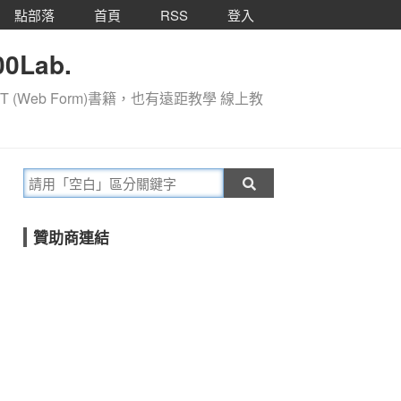
點部落
首頁
RSS
登入
0Lab.
T (Web Form)書籍，也有遠距教學 線上教
贊助商連結