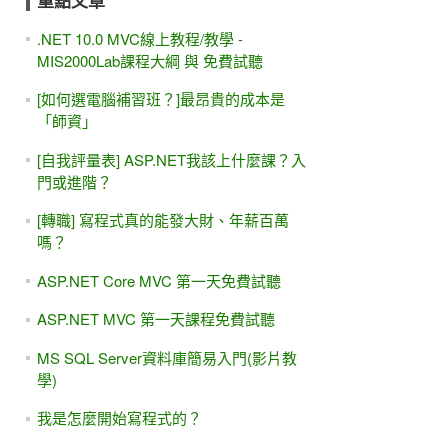
重點文章
.NET 10.0 MVC線上教程/教學 -
MIS2000Lab課程大綱 與 免費試聽
[如何選電腦補習班？]最昂貴的成本是
「師資」
[自我評量表] ASP.NET我該上什麼課？入
門或進階？
[轉職] 寫程式真的能發大財、年薪百萬
嗎？
ASP.NET Core MVC 第一天免費試聽
ASP.NET MVC 第一天課程免費試聽
MS SQL Server資料庫簡易入門(影片教
學)
我是怎麼開始寫程式的？