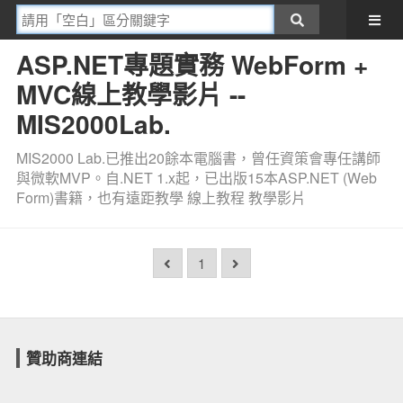
ASP.NET專題實務 WebForm +
MVC線上教學影片 --
MIS2000Lab.
MIS2000 Lab.已推出20餘本電腦書，曾任資策會專任講師
與微軟MVP。自.NET 1.x起，已出版15本ASP.NET (Web
Form)書籍，也有遠距教學 線上教程 教學影片
1
贊助商連結