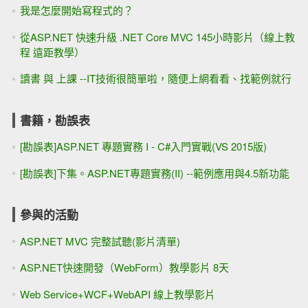
我是怎麼開始寫程式的？
從ASP.NET 快速升級 .NET Core MVC 145小時影片（線上教
程 遠距教學）
讀書 與 上課 --IT技術很簡單啦，隨便上網看看、找範例就行
書籍，勘誤表
[勘誤表]ASP.NET 專題實務 I - C#入門實戰(VS 2015版)
[勘誤表]下集。ASP.NET專題實務(II) --範例應用與4.5新功能
參與的活動
ASP.NET MVC 完整試聽(影片清單)
ASP.NET快速開發（WebForm）教學影片 8天
Web Service+WCF+WebAPI 線上教學影片