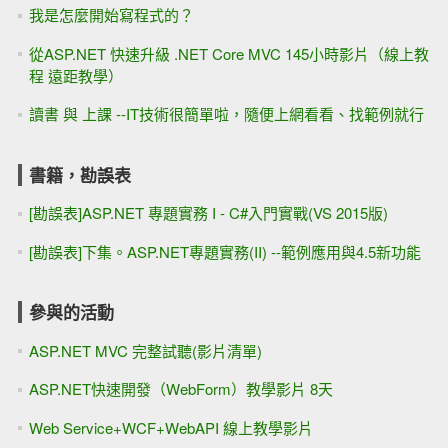
我是怎麼開始寫程式的？
從ASP.NET 快速升級 .NET Core MVC 145小時影片（線上教
程 遠距教學）
讀書 與 上課 --IT技術很簡單啦，隨便上網看看、找範例就行
書籍，勘誤表
[勘誤表]ASP.NET 專題實務 I - C#入門實戰(VS 2015版)
[勘誤表]下集。ASP.NET專題實務(II) --範例應用與4.5新功能
參與的活動
ASP.NET MVC 完整試聽(影片清單)
ASP.NET快速開發（WebForm）教學影片 8天
Web Service+WCF+WebAPI 線上教學影片