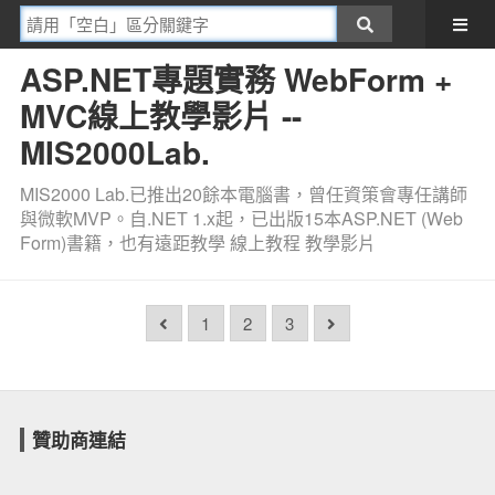
ASP.NET專題實務 WebForm +
MVC線上教學影片 --
MIS2000Lab.
MIS2000 Lab.已推出20餘本電腦書，曾任資策會專任講師
與微軟MVP。自.NET 1.x起，已出版15本ASP.NET (Web
Form)書籍，也有遠距教學 線上教程 教學影片
1
2
3
贊助商連結