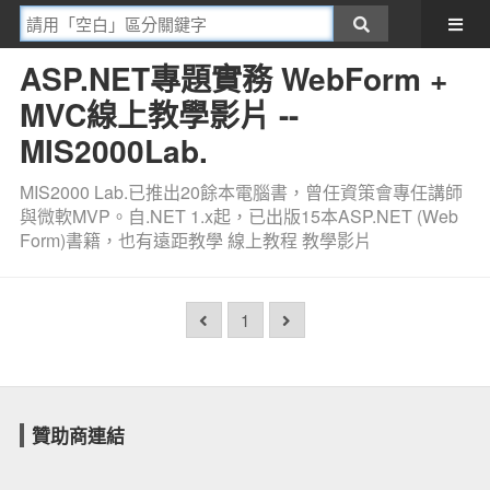
ASP.NET專題實務 WebForm +
MVC線上教學影片 --
MIS2000Lab.
MIS2000 Lab.已推出20餘本電腦書，曾任資策會專任講師
與微軟MVP。自.NET 1.x起，已出版15本ASP.NET (Web
Form)書籍，也有遠距教學 線上教程 教學影片
1
贊助商連結