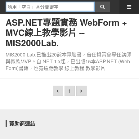
ASP.NET專題實務 WebForm +
MVC線上教學影片 --
MIS2000Lab.
MIS2000 Lab.已推出20餘本電腦書，曾任資策會專任講師
與微軟MVP。自.NET 1.x起，已出版15本ASP.NET (Web
Form)書籍，也有遠距教學 線上教程 教學影片
1
贊助商連結