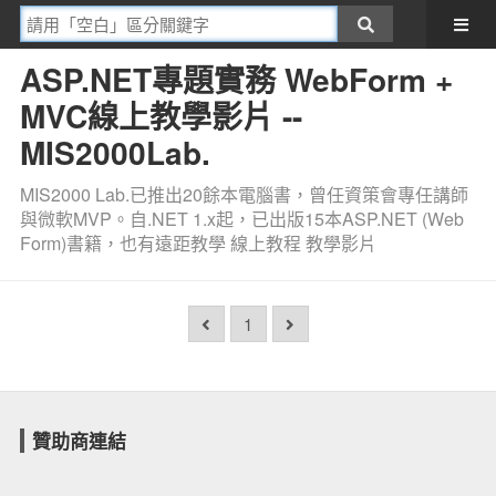
ASP.NET專題實務 WebForm +
MVC線上教學影片 --
MIS2000Lab.
MIS2000 Lab.已推出20餘本電腦書，曾任資策會專任講師
與微軟MVP。自.NET 1.x起，已出版15本ASP.NET (Web
Form)書籍，也有遠距教學 線上教程 教學影片
1
贊助商連結