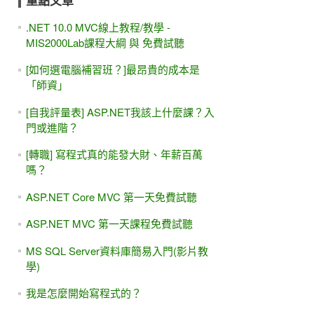
重點文章
.NET 10.0 MVC線上教程/教學 -
MIS2000Lab課程大綱 與 免費試聽
[如何選電腦補習班？]最昂貴的成本是
「師資」
[自我評量表] ASP.NET我該上什麼課？入
門或進階？
[轉職] 寫程式真的能發大財、年薪百萬
嗎？
ASP.NET Core MVC 第一天免費試聽
ASP.NET MVC 第一天課程免費試聽
MS SQL Server資料庫簡易入門(影片教
學)
我是怎麼開始寫程式的？