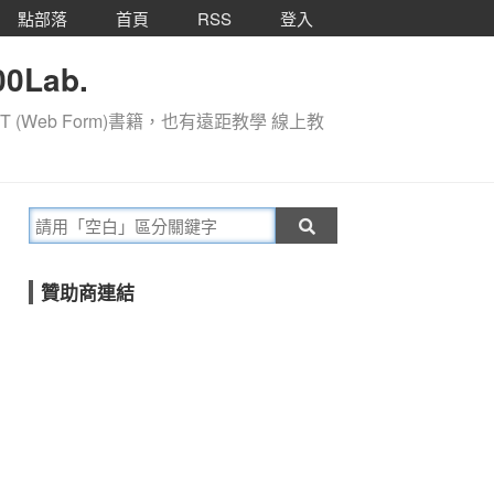
點部落
首頁
RSS
登入
0Lab.
T (Web Form)書籍，也有遠距教學 線上教
贊助商連結