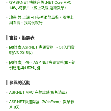
從ASP.NET 快速升級 .NET Core MVC
145小時影片（線上教程 遠距教學）
讀書 與 上課 --IT技術很簡單啦，隨便上
網看看、找範例就行
書籍，勘誤表
[勘誤表]ASP.NET 專題實務 I - C#入門實
戰(VS 2015版)
[勘誤表]下集。ASP.NET專題實務(II) --範
例應用與4.5新功能
參與的活動
ASP.NET MVC 完整試聽(影片清單)
ASP.NET快速開發（WebForm）教學影
片 8天