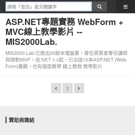
ASP.NET專題實務 WebForm +
MVC線上教學影片 --
MIS2000Lab.
MIS2000 Lab.已推出20餘本電腦書，曾任資策會專任講師
與微軟MVP。自.NET 1.x起，已出版15本ASP.NET (Web
Form)書籍，也有遠距教學 線上教程 教學影片
1
贊助商連結