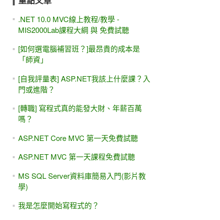
重點文章
.NET 10.0 MVC線上教程/教學 -
MIS2000Lab課程大綱 與 免費試聽
[如何選電腦補習班？]最昂貴的成本是
「師資」
[自我評量表] ASP.NET我該上什麼課？入
門或進階？
[轉職] 寫程式真的能發大財、年薪百萬
嗎？
ASP.NET Core MVC 第一天免費試聽
ASP.NET MVC 第一天課程免費試聽
MS SQL Server資料庫簡易入門(影片教
學)
我是怎麼開始寫程式的？