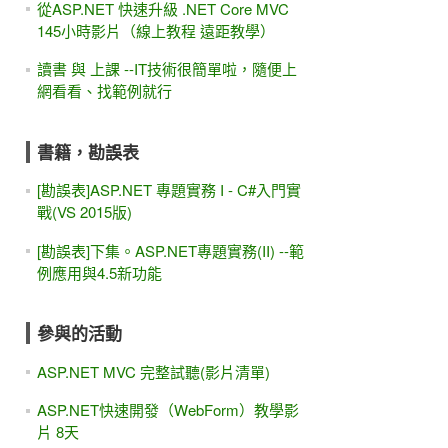
從ASP.NET 快速升級 .NET Core MVC
145小時影片（線上教程 遠距教學）
讀書 與 上課 --IT技術很簡單啦，隨便上
網看看、找範例就行
書籍，勘誤表
[勘誤表]ASP.NET 專題實務 I - C#入門實
戰(VS 2015版)
[勘誤表]下集。ASP.NET專題實務(II) --範
例應用與4.5新功能
參與的活動
ASP.NET MVC 完整試聽(影片清單)
ASP.NET快速開發（WebForm）教學影
片 8天