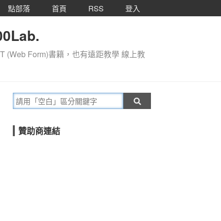
點部落
首頁
RSS
登入
0Lab.
T (Web Form)書籍，也有遠距教學 線上教
贊助商連結