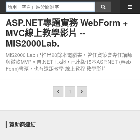
ASP.NET專題實務 WebForm +
MVC線上教學影片 --
MIS2000Lab.
MIS2000 Lab.已推出20餘本電腦書，曾任資策會專任講師
與微軟MVP。自.NET 1.x起，已出版15本ASP.NET (Web
Form)書籍，也有遠距教學 線上教程 教學影片
1
贊助商連結