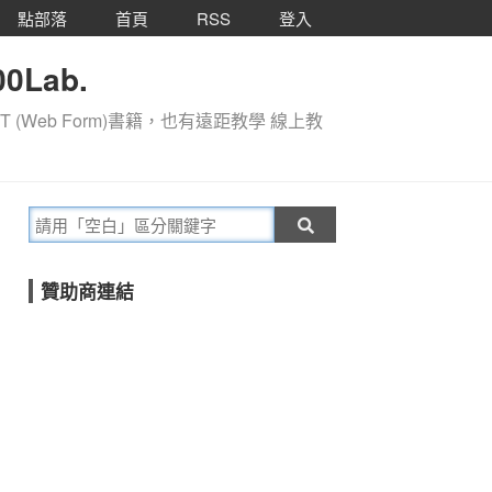
點部落
首頁
RSS
登入
0Lab.
T (Web Form)書籍，也有遠距教學 線上教
贊助商連結