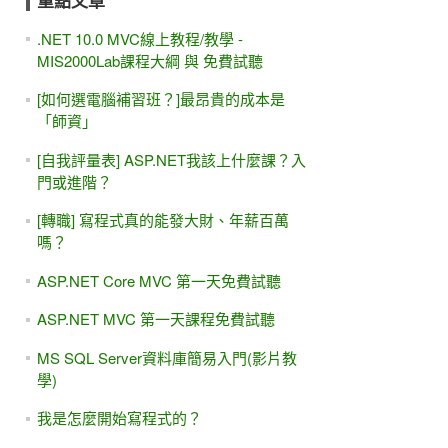
重點文章
.NET 10.0 MVC線上教程/教學 -
MIS2000Lab課程大綱 與 免費試聽
[如何選電腦補習班？]最昂貴的成本是
「師資」
[自我評量表] ASP.NET我該上什麼課？入
門或進階？
[轉職] 寫程式真的能發大財、年薪百萬
嗎？
ASP.NET Core MVC 第一天免費試聽
ASP.NET MVC 第一天課程免費試聽
MS SQL Server資料庫簡易入門(影片教
學)
我是怎麼開始寫程式的？