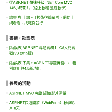
從ASP.NET 快速升級 .NET Core MVC
145小時影片（線上教程 遠距教學）
讀書 與 上課 --IT技術很簡單啦，隨便上
網看看、找範例就行
書籍，勘誤表
[勘誤表]ASP.NET 專題實務 I - C#入門實
戰(VS 2015版)
[勘誤表]下集。ASP.NET專題實務(II) --範
例應用與4.5新功能
參與的活動
ASP.NET MVC 完整試聽(影片清單)
ASP.NET快速開發（WebForm）教學影
片 8天