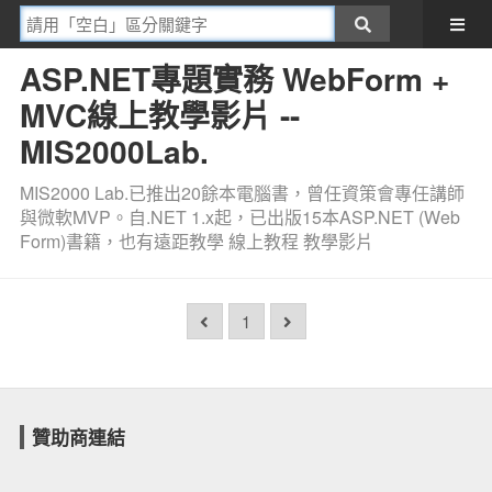
ASP.NET專題實務 WebForm +
MVC線上教學影片 --
MIS2000Lab.
MIS2000 Lab.已推出20餘本電腦書，曾任資策會專任講師
與微軟MVP。自.NET 1.x起，已出版15本ASP.NET (Web
Form)書籍，也有遠距教學 線上教程 教學影片
1
贊助商連結