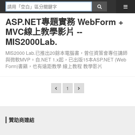
ASP.NET專題實務 WebForm +
MVC線上教學影片 --
MIS2000Lab.
MIS2000 Lab.已推出20餘本電腦書，曾任資策會專任講師
與微軟MVP。自.NET 1.x起，已出版15本ASP.NET (Web
Form)書籍，也有遠距教學 線上教程 教學影片
1
贊助商連結