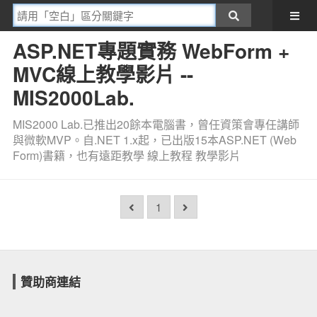
ASP.NET專題實務 WebForm +
MVC線上教學影片 --
MIS2000Lab.
MIS2000 Lab.已推出20餘本電腦書，曾任資策會專任講師
與微軟MVP。自.NET 1.x起，已出版15本ASP.NET (Web
Form)書籍，也有遠距教學 線上教程 教學影片
1
贊助商連結