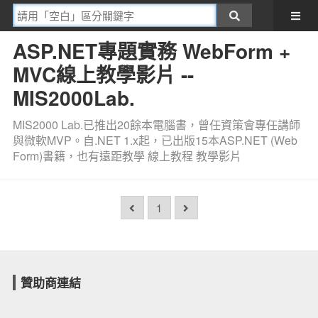
ASP.NET專題實務 WebForm +
MVC線上教學影片 --
MIS2000Lab.
MIS2000 Lab.已推出20餘本電腦書，曾任資策會專任講師
與微軟MVP。自.NET 1.x起，已出版15本ASP.NET (Web
Form)書籍，也有遠距教學 線上教程 教學影片
1
贊助商連結