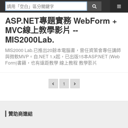
ASP.NET專題實務 WebForm +
MVC線上教學影片 --
MIS2000Lab.
MIS2000 Lab.已推出20餘本電腦書，曾任資策會專任講師
與微軟MVP。自.NET 1.x起，已出版15本ASP.NET (Web
Form)書籍，也有遠距教學 線上教程 教學影片
1
贊助商連結