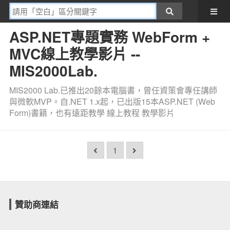
ASP.NET專題實務 WebForm +
MVC線上教學影片 --
MIS2000Lab.
MIS2000 Lab.已推出20餘本電腦書，曾任資策會專任講師
與微軟MVP。自.NET 1.x起，已出版15本ASP.NET (Web
Form)書籍，也有遠距教學 線上教程 教學影片
1
贊助商連結