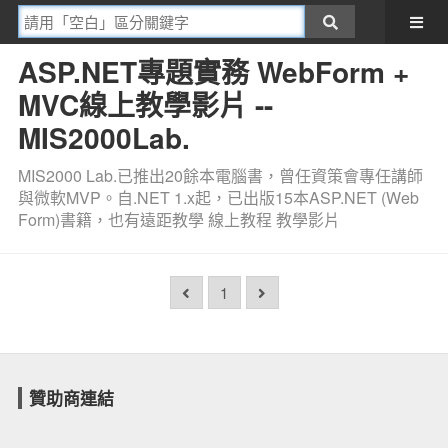
ASP.NET專題實務 WebForm +
MVC線上教學影片 --
MIS2000Lab.
MIS2000 Lab.已推出20餘本電腦書，曾任資策會專任講師
與微軟MVP。自.NET 1.x起，已出版15本ASP.NET (Web
Form)書籍，也有遠距教學 線上教程 教學影片
1
贊助商連結