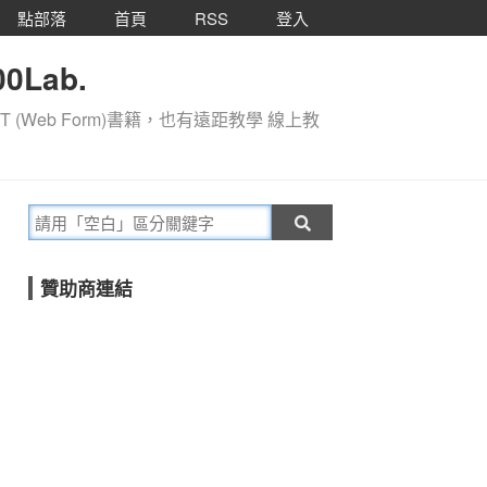
點部落
首頁
RSS
登入
0Lab.
T (Web Form)書籍，也有遠距教學 線上教
贊助商連結