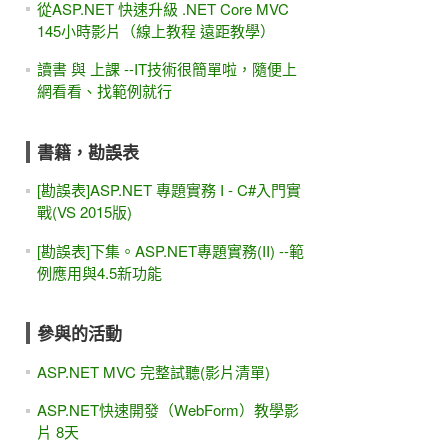
從ASP.NET 快速升級 .NET Core MVC
145小時影片（線上教程 遠距教學）
讀書 與 上課 --IT技術很簡單啦，隨便上
網看看、找範例就行
書籍，勘誤表
[勘誤表]ASP.NET 專題實務 I - C#入門實
戰(VS 2015版)
[勘誤表]下集。ASP.NET專題實務(II) --範
例應用與4.5新功能
參與的活動
ASP.NET MVC 完整試聽(影片清單)
ASP.NET快速開發（WebForm）教學影
片 8天