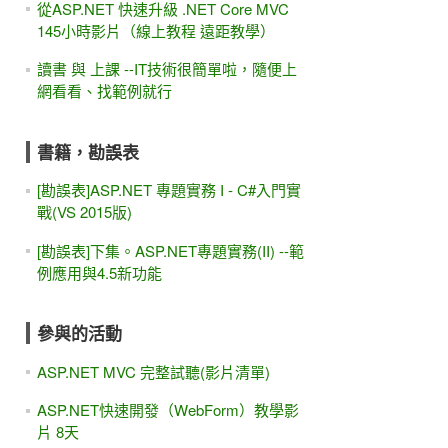
從ASP.NET 快速升級 .NET Core MVC
145小時影片（線上教程 遠距教學）
讀書 與 上課 --IT技術很簡單啦，隨便上
網看看、找範例就行
書籍，勘誤表
[勘誤表]ASP.NET 專題實務 I - C#入門實
戰(VS 2015版)
[勘誤表]下集。ASP.NET專題實務(II) --範
例應用與4.5新功能
參與的活動
ASP.NET MVC 完整試聽(影片清單)
ASP.NET快速開發（WebForm）教學影
片 8天