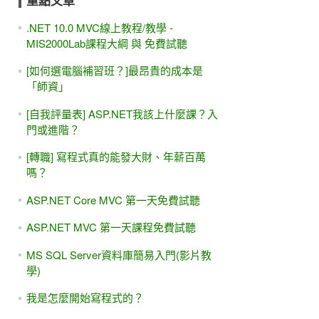
重點文章
.NET 10.0 MVC線上教程/教學 -
MIS2000Lab課程大綱 與 免費試聽
[如何選電腦補習班？]最昂貴的成本是
「師資」
[自我評量表] ASP.NET我該上什麼課？入
門或進階？
[轉職] 寫程式真的能發大財、年薪百萬
嗎？
ASP.NET Core MVC 第一天免費試聽
ASP.NET MVC 第一天課程免費試聽
MS SQL Server資料庫簡易入門(影片教
學)
我是怎麼開始寫程式的？