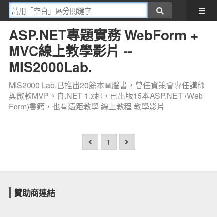
ASP.NET專題實務 WebForm +
MVC線上教學影片 --
MIS2000Lab.
MIS2000 Lab.已推出20餘本電腦書，曾任資策會專任講師
與微軟MVP。自.NET 1.x起，已出版15本ASP.NET (Web
Form)書籍，也有遠距教學 線上教程 教學影片
1
贊助商連結