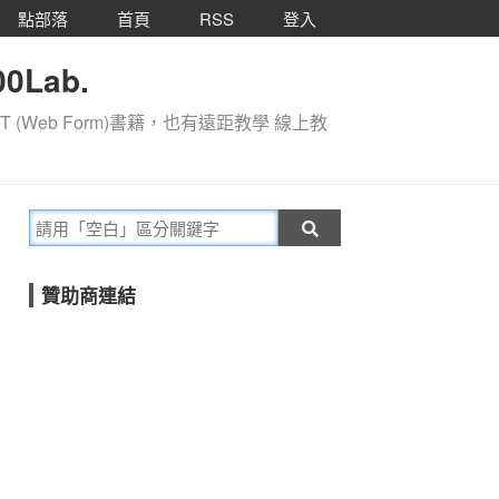
點部落
首頁
RSS
登入
0Lab.
T (Web Form)書籍，也有遠距教學 線上教
贊助商連結