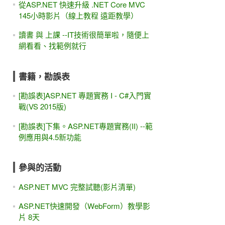
從ASP.NET 快速升級 .NET Core MVC
145小時影片（線上教程 遠距教學）
讀書 與 上課 --IT技術很簡單啦，隨便上
網看看、找範例就行
書籍，勘誤表
[勘誤表]ASP.NET 專題實務 I - C#入門實
戰(VS 2015版)
[勘誤表]下集。ASP.NET專題實務(II) --範
例應用與4.5新功能
參與的活動
ASP.NET MVC 完整試聽(影片清單)
ASP.NET快速開發（WebForm）教學影
片 8天