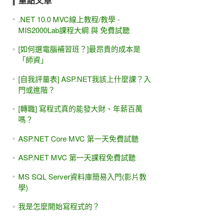
重點文章
.NET 10.0 MVC線上教程/教學 -
MIS2000Lab課程大綱 與 免費試聽
[如何選電腦補習班？]最昂貴的成本是
「師資」
[自我評量表] ASP.NET我該上什麼課？入
門或進階？
[轉職] 寫程式真的能發大財、年薪百萬
嗎？
ASP.NET Core MVC 第一天免費試聽
ASP.NET MVC 第一天課程免費試聽
MS SQL Server資料庫簡易入門(影片教
學)
我是怎麼開始寫程式的？