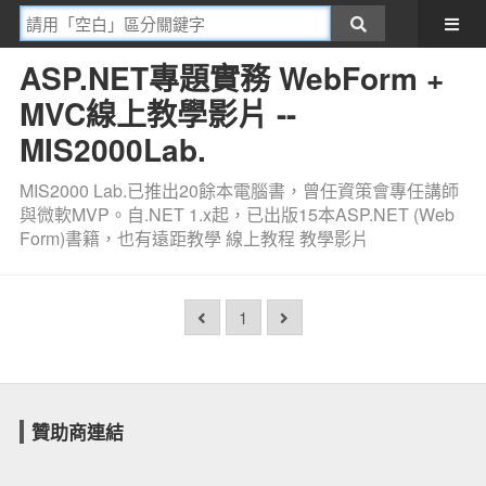
ASP.NET專題實務 WebForm +
MVC線上教學影片 --
MIS2000Lab.
MIS2000 Lab.已推出20餘本電腦書，曾任資策會專任講師
與微軟MVP。自.NET 1.x起，已出版15本ASP.NET (Web
Form)書籍，也有遠距教學 線上教程 教學影片
1
贊助商連結