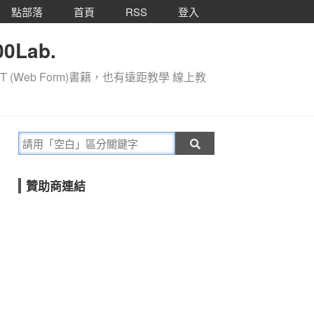
點部落
首頁
RSS
登入
0Lab.
T (Web Form)書籍，也有遠距教學 線上教
贊助商連結