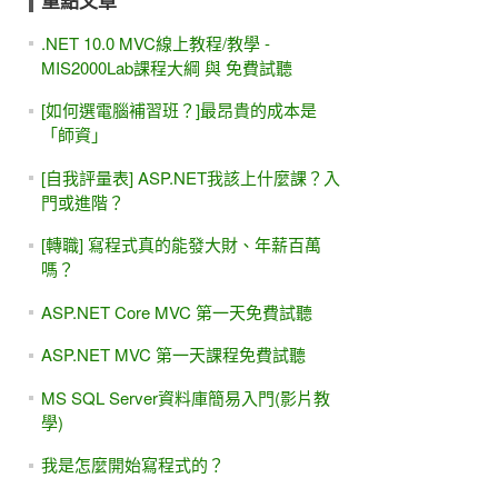
重點文章
.NET 10.0 MVC線上教程/教學 -
MIS2000Lab課程大綱 與 免費試聽
[如何選電腦補習班？]最昂貴的成本是
「師資」
[自我評量表] ASP.NET我該上什麼課？入
門或進階？
[轉職] 寫程式真的能發大財、年薪百萬
嗎？
ASP.NET Core MVC 第一天免費試聽
ASP.NET MVC 第一天課程免費試聽
MS SQL Server資料庫簡易入門(影片教
學)
我是怎麼開始寫程式的？