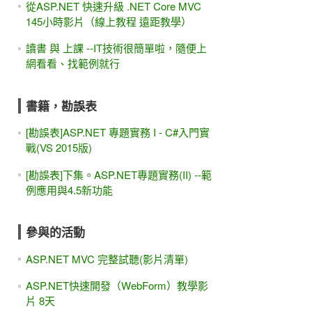
從ASP.NET 快速升級 .NET Core MVC
145小時影片（線上教程 遠距教學）
讀書 與 上課 --IT技術很簡單啦，隨便上
網看看、找範例就行
書籍，勘誤表
[勘誤表]ASP.NET 專題實務 I - C#入門實
戰(VS 2015版)
[勘誤表]下集。ASP.NET專題實務(II) --範
例應用與4.5新功能
參與的活動
ASP.NET MVC 完整試聽(影片清單)
ASP.NET快速開發（WebForm）教學影
片 8天