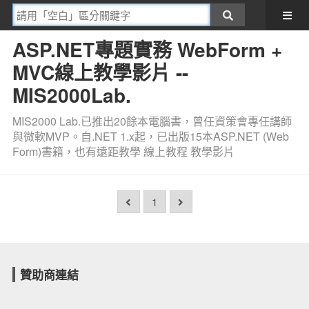
ASP.NET專題實務 WebForm +
MVC線上教學影片 --
MIS2000Lab.
MIS2000 Lab.已推出20餘本電腦書，曾任資策會專任講師
與微軟MVP。自.NET 1.x起，已出版15本ASP.NET (Web
Form)書籍，也有遠距教學 線上教程 教學影片
1
贊助商連結