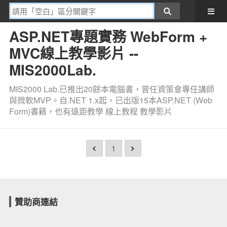
ASP.NET專題實務 WebForm +
MVC線上教學影片 --
MIS2000Lab.
MIS2000 Lab.已推出20餘本電腦書，曾任資策會專任講師
與微軟MVP。自.NET 1.x起，已出版15本ASP.NET (Web
Form)書籍，也有遠距教學 線上教程 教學影片
1
贊助商連結